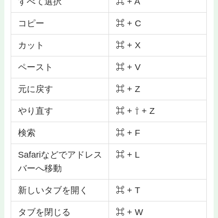
すべて選択
⌘ + A
コピー
⌘ + C
カット
⌘ + X
ペースト
⌘ + V
元に戻す
⌘ + Z
やり直す
⌘ + ⇧ + Z
検索
⌘ + F
Safariなどでアドレス
⌘ + L
バーへ移動
新しいタブを開く
⌘ + T
タブを閉じる
⌘ + W