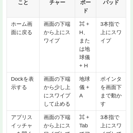
こと
チャー
ボー
パッド
ド
ホーム画
画面の下端
⌘ +
3本指で
面に戻る
から上にス
H、
上にスワ
ワイプ
また
イプ
は地
球儀
+ H
Dockを表
画面の下端
地球
ポインタ
示する
から少し上
儀 +
を画面下
にスワイプ
A
まで動か
して止める
す
アプリス
画面の下端
⌘ +
3本指で
イッチャ
から上にス
Tab
上にスワ