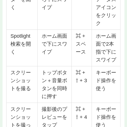
く
イプ
アイコン
をクリッ
ク
Spotlight
ホーム画面
⌘ +
ホーム画
検索を開
で下にスワ
スペ
面で2本
く
イプ
ース
指で下に
スワイプ
スクリー
トップボタ
⌘ +
キーボー
ンショッ
ン＋音量ボ
⇧ + 3
ド操作を
トを撮る
タンを同時
使う
に押す
スクリー
撮影後のプ
⌘ +
キーボー
ンショッ
レビューを
⇧ + 4
ド操作を
トを撮っ
タップ
使う