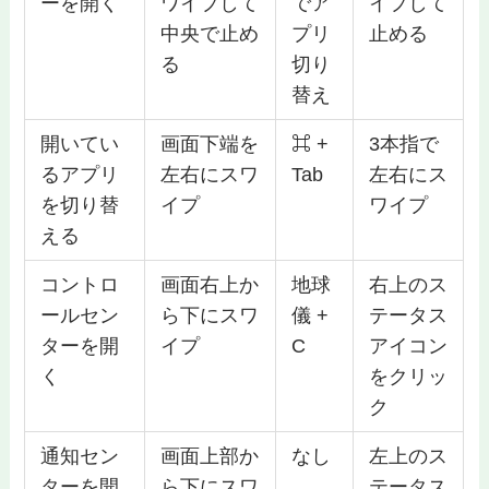
ーを開く
ワイプして
でア
イプして
中央で止め
プリ
止める
る
切り
替え
開いてい
画面下端を
⌘ +
3本指で
るアプリ
左右にスワ
Tab
左右にス
を切り替
イプ
ワイプ
える
コントロ
画面右上か
地球
右上のス
ールセン
ら下にスワ
儀 +
テータス
ターを開
イプ
C
アイコン
く
をクリッ
ク
通知セン
画面上部か
なし
左上のス
ターを開
ら下にスワ
テータス