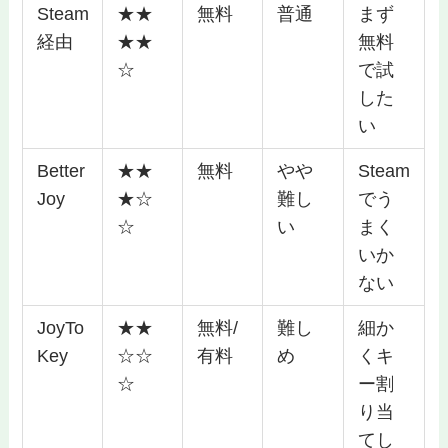
Steam
★★
無料
普通
まず
経由
★★
無料
☆
で試
した
い
Better
★★
無料
やや
Steam
Joy
★☆
難し
でう
☆
い
まく
いか
ない
JoyTo
★★
無料/
難し
細か
Key
☆☆
有料
め
くキ
☆
ー割
り当
てし