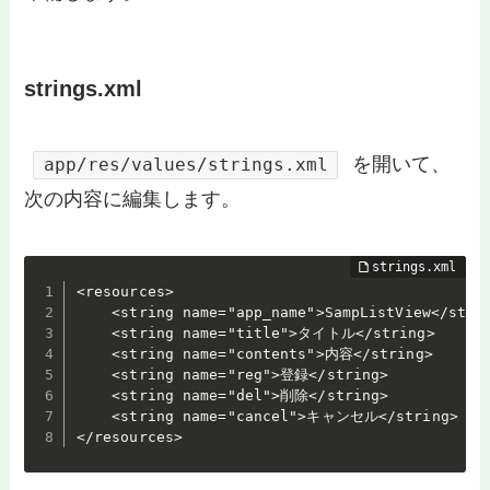
strings.xml
を開いて、
app/res/values/strings.xml
次の内容に編集します。
<resources>

    <string name="app_name">SampListView</strin
    <string name="title">タイトル</string>

    <string name="contents">内容</string>

    <string name="reg">登録</string>

    <string name="del">削除</string>

    <string name="cancel">キャンセル</string>

</resources>